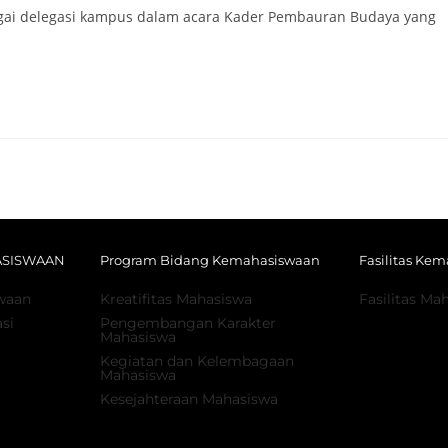
agai delegasi kampus dalam acara Kader Pembauran Budaya yang
ASISWAAN
Program Bidang Kemahasiswaan
Fasilitas Ke
waan
Kreatifitas Mahasiswa
Fasilitas Ma
si
Pengembangan Karakter
Mahasiswa
Kegiatan dan Kelembagaan
Mahasiswa
Kesejahteraan Mahasiswa